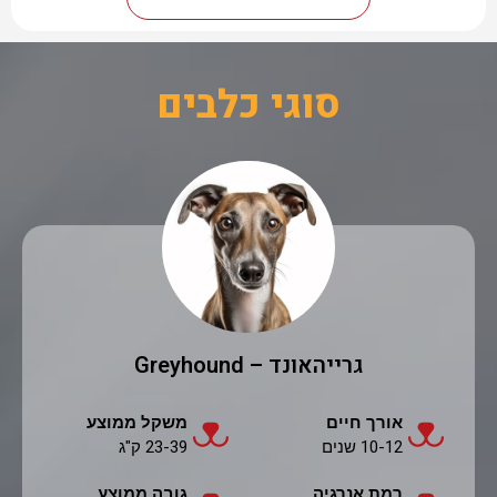
סוגי כלבים
גרייהאונד – Greyhound
אורך חיים
משקל ממוצע
10-12 שנים
23-39 ק"ג
רמת אנרגיה
גובה ממוצע