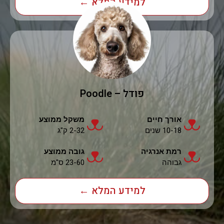
למידע המלא ←
פודל – Poodle
אורך חיים
משקל ממוצע
10-18 שנים
2-32 ק"ג
רמת אנרגיה
גובה ממוצע
גבוהה
23-60 ס"מ
למידע המלא ←