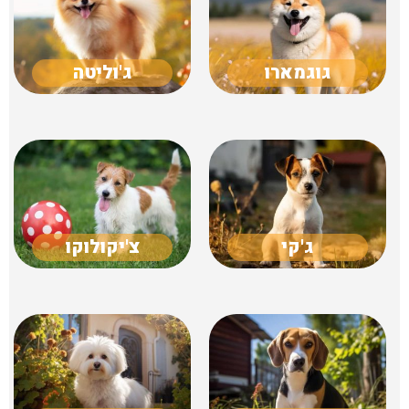
גוגמארו
ג'וליטה
ג'קי
צ'יקולוקו