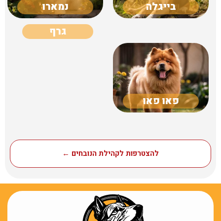
בייגלה
נמארו
גרף
פאו פאו
להצטרפות לקהילת הנובחים ←