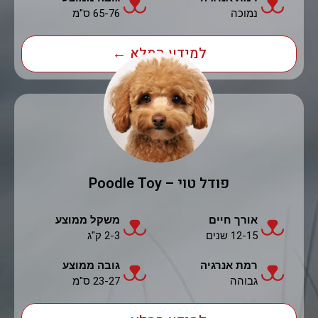
נמוכה
65-76 ס"מ
למידע המלא ←
פודל טוי – Poodle Toy
אורך חיים
משקל ממוצע
12-15 שנים
2-3 ק"ג
רמת אנרגיה
גובה ממוצע
גבוהה
23-27 ס"מ