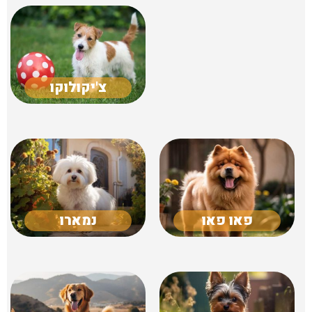
צ'יקולוקו
פאו פאו
נמארו