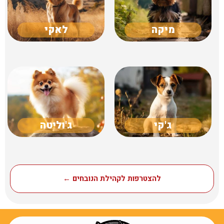
מיקה
לאקי
ג'קי
ג'וליטה
להצטרפות לקהילת הנובחים ←